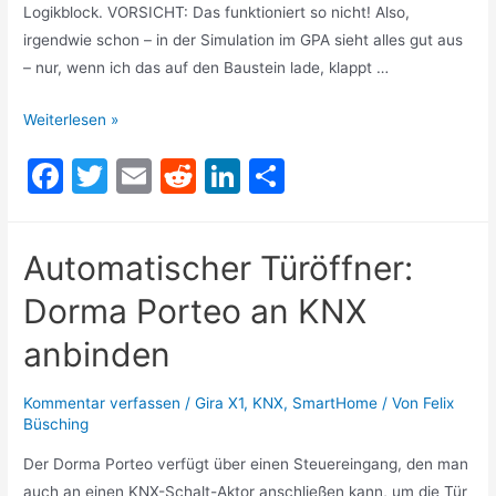
Logikblock. VORSICHT: Das funktioniert so nicht! Also,
irgendwie schon – in der Simulation im GPA sieht alles gut aus
– nur, wenn ich das auf den Baustein lade, klappt …
Gira
Weiterlesen »
X1
F
T
E
R
Li
T
–
a
w
m
e
n
ei
Delay
in
c
itt
ai
d
k
le
Automatischer Türöffner:
Millisekunden
e
er
l
di
e
n
Dorma Porteo an KNX
b
t
dI
o
n
anbinden
o
Kommentar verfassen
/
Gira X1
,
KNX
,
SmartHome
/ Von
Felix
k
Büsching
Der Dorma Porteo verfügt über einen Steuereingang, den man
auch an einen KNX-Schalt-Aktor anschließen kann, um die Tür