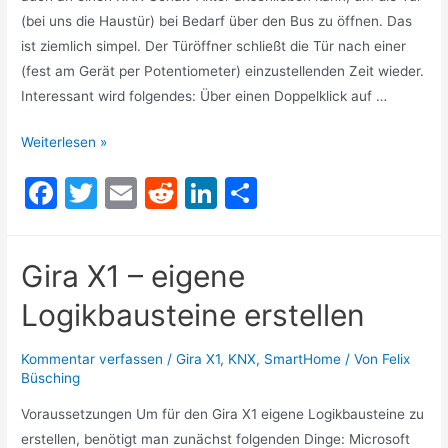
(bei uns die Haustür) bei Bedarf über den Bus zu öffnen. Das
ist ziemlich simpel. Der Türöffner schließt die Tür nach einer
(fest am Gerät per Potentiometer) einzustellenden Zeit wieder.
Interessant wird folgendes: Über einen Doppelklick auf …
Automatischer
Weiterlesen »
Türöffner:
F
T
E
R
Li
T
Dorma
a
w
m
e
n
ei
Porteo
an
c
itt
ai
d
k
le
Gira X1 – eigene
KNX
e
er
l
di
e
n
anbinden
Logikbausteine erstellen
b
t
dI
o
n
Kommentar verfassen
/
Gira X1
,
KNX
,
SmartHome
/ Von
Felix
o
Büsching
k
Voraussetzungen Um für den Gira X1 eigene Logikbausteine zu
erstellen, benötigt man zunächst folgenden Dinge: Microsoft