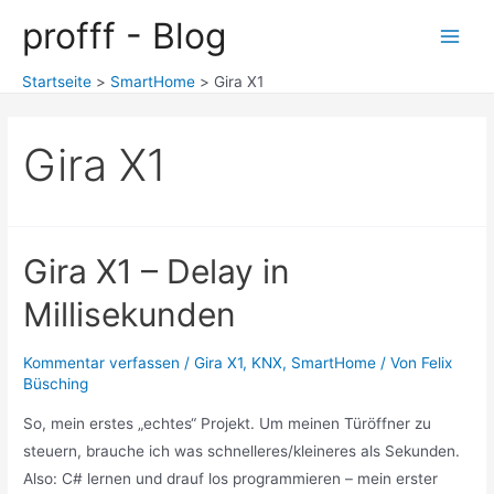
Zum
profff - Blog
Inhalt
Main
springen
Startseite
SmartHome
Gira X1
Men
Gira X1
Gira X1 – Delay in
Millisekunden
Kommentar verfassen
/
Gira X1
,
KNX
,
SmartHome
/ Von
Felix
Büsching
So, mein erstes „echtes“ Projekt. Um meinen Türöffner zu
steuern, brauche ich was schnelleres/kleineres als Sekunden.
Also: C# lernen und drauf los programmieren – mein erster